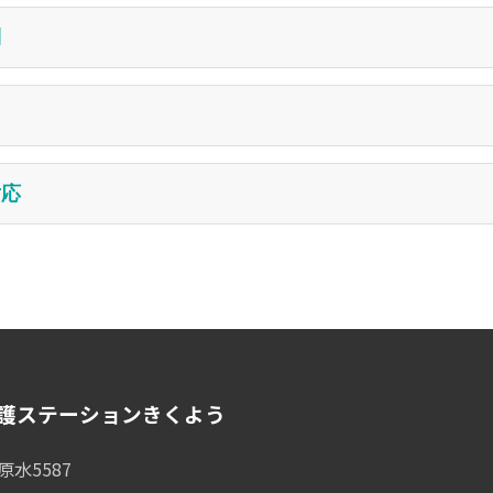
ョン
護指示書の交付を受けた場合には、その交付の日から14日間に
時間30分未満: 11,280円
な理由なく、その業務上知り得た利用者又はその家族の秘密を漏
制
象となる。
問: 2,940円
への療養上の指導、支援及び健康相談
ものが、正当な理由なく、その業務上知り得た秘密を漏らすこ
負担)
相談窓口
者会議などにおいて、利用者の個人情報を用いる場合は利用者の
 2,540円
テーション きくよう
場合は該当家族の同意を予め得ること。
看護の実施中に、利用者の病状の急変及びその他の緊急事態が
 4,020円
8519 (FAX番号: 096-232-0741)
対応
るなどの措置を講ずるとともに、管理者に報告する。
: 2,010円
邉 寛一
: 3,170円
る指定訪問看護の提供により事故が発生した場合には、速やかに
情相談窓口
に、必要な措置を講ずる。
ンセル料は徴収しない
健康保険団体連合会 苦情相談窓口
る指定訪問看護の提供により賠償すべき事故が発生した場合には
11 熊本市東区健軍2丁目4-10
所の責に帰すべきからざる事由による場合は、この限りではな
1101 (FAX番号: 096-214-1105)
看護ステーションきくよう
原水5587