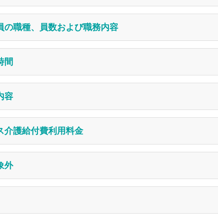
療法人 芳和会
0077
職員の職種、員数および職務内容
郡菊陽町大字原水5587
支援状態にある高齢者が、自宅で安心した生活が送れるように
1-5887
ビスを提供するとともに、関連する事業所との連携を図り、利
名
2-8519
時間
する。
番号:
訪問看護ステーション きくよう・4362690077
従事者の管理及び業務の管理を一元的に行うとともに、自らも
地域:
菊陽町・大津町・合志市・菊池市・山鹿市・熊本市・阿
たるものとする。
土曜日とする。ただし祝祭日及び12月30日から1月3日まで
スの種類:
指定訪問看護
じる
内容
機関として利用者の生活の確保とその向上に努める。
4名(管理者含む)、作業療法士1名
活を支援し、看護の必要な利用者の心身の機能回復及び維持に努
看護提供にあたる。
活を基盤として保健・医療・福祉との連携を図り、在宅療養を可
前8時30分から午後5時まで
ビス介護給付費利用料金
から午後12時30分まで
護補助者1名
る清潔の保持
る利用者とその家族の健康管理を含め、質の高い看護を提供する
、24時間連絡が可能な体制とする。
あたる。
負担)
象外
。
処置
3,140円
る場合
ーテルの管理
4,710円
しようとする者の主治医から急性増悪等により一時的に頻回の
時間未満: 8,230円