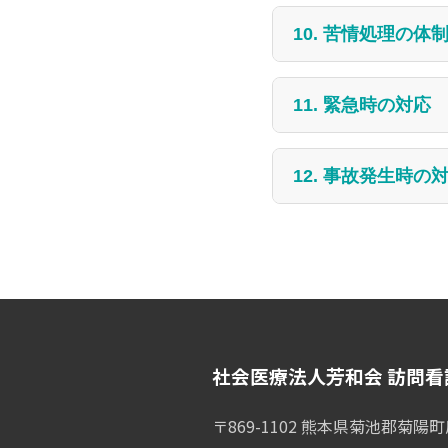
(5) リハビリテーシ
ある旨の特別訪問看
所要時間1時間以上1
(1) 従事者は正当
10. 苦情処理の体
せず、医療保険の対
理学療法士等による訪
(6) 家族や介護者
所の従事者であった
措置を講じる。
(2) 複数名加算 (1割
(1) 当事業所の苦情
11. 緊急時の対応
(2) サービス担当
看護師等 30分未満:
窓口: 訪問看護ス
の個人情報を用いる
従事者は、指定訪問
看護師等 30分以上:
電話番号: 096-232-
12. 事故発生時の
かに主治医に連絡す
看護補助者 30分未満
担当者: 管理者 池
看護補助者 30分以上
(1) 利用者の対す
(2) 第三者機関の苦
等に連絡するととも
(3) 交通費・キャ
窓口: 熊本県国民
(2) 利用者の対す
住所: 〒862-09
行う。ただし、事業
電話番号: 096-214-
社会医療法人芳和会 訪問
〒869-1102 熊本県菊池郡菊陽町