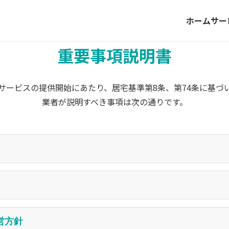
ホーム
サー
重要事項説明書
サービスの提供開始にあたり、居宅基準第8条、第74条に基づ
業者が説明すべき事項は次の通りです。
看護ステーション きくよう
在地:
熊本市東区神水1丁目14－41
:
訪問看護ステーション きくよう
営方針