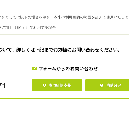
つきましては以下の場合を除き、本来の利用目的の範囲を超えて使用いたしま
態に加工（※1）して利用する場合
利用者等の許可なく、その情報を第3者（※2）に提供いたしません。
ついて、詳しくは下記までお気軽にお問い合わせください。
、正確かつ最新の状態に保ち、利用者等の個人情報の漏えい、紛失、破壊、改
。
利用者等が開示を求められた場合には、遅滞なく内容を確認し、当院の「患者
ない等の理由で訂正を求められた場合も、調査し適切に対応いたします。
質問や利用者等の個人情報のお問い合わせは下記の窓口でお受けいたします。
32-3171
3171
の改善