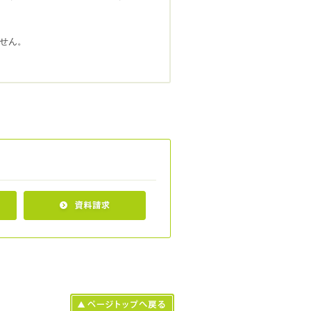
せん。
ざん又は患者さんの個人情報への不正
情報の提供等に関する指針」に従って