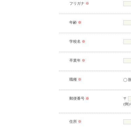
フリガナ
※
年齢
※
学校名
※
卒業年
※
職種
※
郵便番号
※
〒
(例) 
住所
※