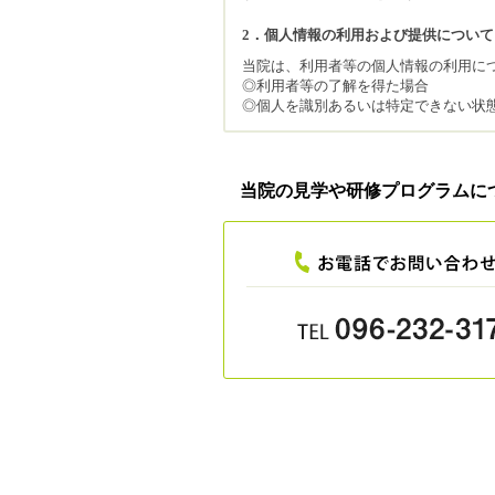
2．個人情報の利用および提供について
当院は、利用者等の個人情報の利用に
◎
利用者等の了解を得た場合
◎
個人を識別あるいは特定できない状
◎
法令等により提供を要求された場合
当院は、法令の定める場合等を除き、
3．個人情報の適正管理について
当院の見学や研修プログラムに
当院は、利用者等の個人情報について
なアクセスを防止することに努めます
4．個人情報の確認・修正等について
当院は、利用者等の個人情報について
対応いたします。また、内容が事実で
5．間い合わせの窓口
当院の個人情報保護方針に関してのご
・
菊陽病院事務長 神﨑 光明 電話096-2
・
菊陽病院 医療情報室 電話096-232-
6．法令の遵守と個人情報保護の仕組み