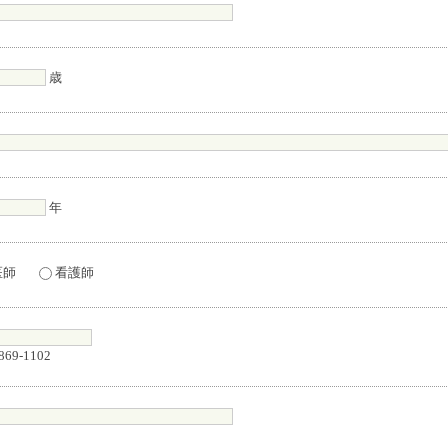
歳
年
医師
看護師
869-1102